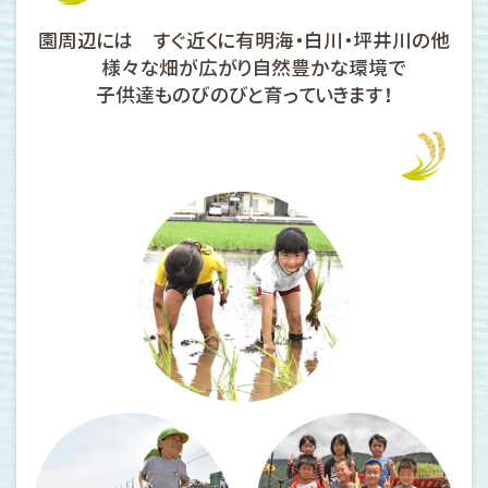
園周辺には すぐ近くに
有明海・白川・坪井川の他
様々な畑が広がり
自然豊かな環境で
子供達ものびのびと
育っていきます！